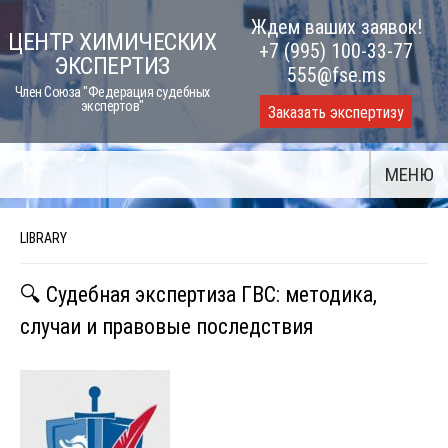
Skip
Ждем ваших заявок!
ЦЕНТР ХИМИЧЕСКИХ
to
+7 (995) 100-33-77
ЭКСПЕРТИЗ
content
555@fse.ms
Член Союза "Федерация судебных
экспертов"
Заказать экспертизу
МЕНЮ
LIBRARY
🔍 Судебная экспертиза ГВС: методика,
случаи и правовые последствия