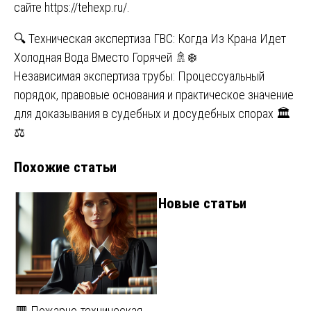
сайте
https://tehexp.ru/
.
Навигация
🔍 Техническая экспертиза ГВС: Когда Из Крана Идет
Холодная Вода Вместо Горячей 🚿❄️
по
Независимая экспертиза трубы: Процессуальный
записям
порядок, правовые основания и практическое значение
для доказывания в судебных и досудебных спорах 🏛️
⚖️
Похожие статьи
Новые статьи
🟥 Пожарно-техническая