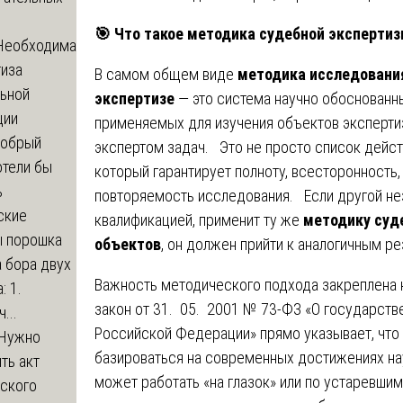
🎯
Что такое методика судебной экспертиз
Необходима
тиза
В самом общем виде
методика исследования
льной
экспертизе
— это система научно обоснованны
ции
применяемых для изучения объектов эксперти
обрый
экспертом задач. Это не просто список дейст
отели бы
который гарантирует полноту, всесторонность,
ь
повторяемость исследования. Если другой не
ские
квалификацией, применит ту же
методику суд
ы порошка
объектов
, он должен прийти к аналогичным ре
 бора двух
Важность методического подхода закреплена
: 1.
закон от 31. 05. 2001 № 73-ФЗ «О государств
...
Российской Федерации» прямо указывает, что
Нужно
базироваться на современных достижениях наук
ть акт
может работать «на глазок» или по устаревши
еского