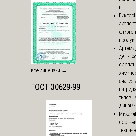
в...
Виктор
экспер
алкого
продук
Артем
Д
день, х
сделат
все лицензии →
химиче
анализ
ГОСТ 30629-99
нитрида
типов на
Динамич
Михаил
состави
технич