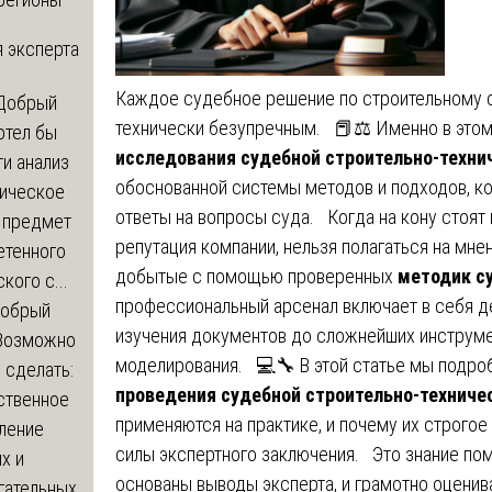
 эксперта
Каждое судебное решение по строительному с
Добрый
технически безупречным. 📕⚖️ Именно в этом
отел бы
исследования судебной строительно-техни
и анализ
обоснованной системы методов и подходов, ко
зическое
ответы на вопросы суда. Когда на кону стоят
а предмет
репутация компании, нельзя полагаться на мн
етенного
добытые с помощью проверенных
методик с
кого с...
профессиональный арсенал включает в себя д
обрый
изучения документов до сложнейших инструм
Возможно
моделирования. 💻🔧 В этой статье мы подро
с сделать:
проведения судебной строительно-техниче
ственное
применяются на практике, и почему их строго
ление
силы экспертного заключения. Это знание по
х и
основаны выводы эксперта, и грамотно оценив
гательных