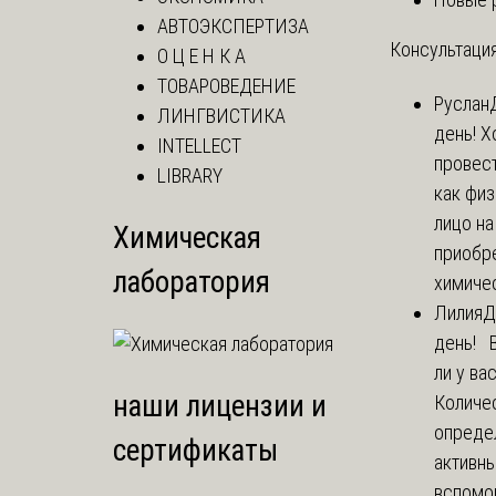
АВТОЭКСПЕРТИЗА
Консультация
О Ц Е Н К А
ТОВАРОВЕДЕНИЕ
Руслан
ЛИНГВИСТИКА
день! Х
INTELLECT
провест
LIBRARY
как фи
лицо н
Химическая
приобр
лаборатория
химичес
Лилия
Д
день! 
ли у ва
наши лицензии и
Количе
опреде
сертификаты
активны
вспомо