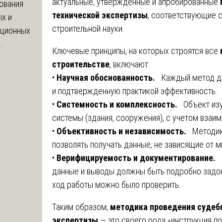
актуальные, утвержденные и апробированные
ования
технической экспертизы
, соответствующие 
х и
строительной науки.
яционных
.
Ключевые принципы, на которых строятся все
строительстве
, включают:
•
Научная обоснованность.
Каждый метод до
и подтвержденную практикой эффективность.
•
Системность и комплексность.
Объект изу
системы (здания, сооружения), с учетом взаи
•
Объективность и независимость.
Методик
позволять получать данные, не зависящие от м
•
Верифицируемость и документирование.
данные и выводы должны быть подробно задо
ход работы можно было проверить.
Таким образом,
методика проведения судеб
экспертизы
— это своего рода «инструкция п