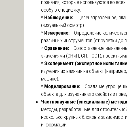
познания, которые используются во всех 
особую специфику:
*
Наблюдение:
Целенаправленное, пла
(визуальный осмотр).
*
Измерение:
Определение количестве
различных инструментов (от рулетки до л
*
Сравнение:
Сопоставление выявленны
значениями (СНиП, СП, ГОСТ), проектным
*
Эксперимент (экспертное испытани
изучения их влияния на объект (например
машине).
*
Моделирование:
Создание упрощенно
объекта для изучения его свойств и пове
Частнонаучные (специальные) метод
методы, разработанные для строительно
несколько крупных блоков в зависимости
информации.