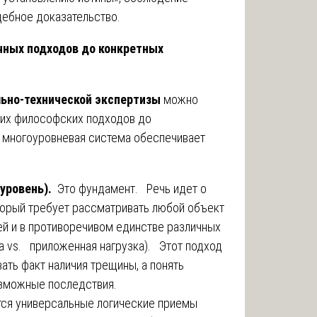
дебное доказательство.
ных подходов до конкретных
ьно-технической экспертизы
можно
щих философских подходов до
 многоуровневая система обеспечивает
уровень).
Это фундамент. Речь идет о
торый требует рассматривать любой объект
тей и в противоречивом единстве различных
а vs. приложенная нагрузка). Этот подход
ать факт наличия трещины, а понять
озможные последствия.
тся универсальные логические приемы