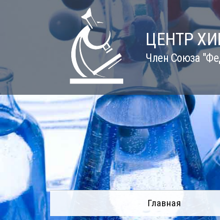
Skip
to
content
ЦЕНТР Х
Член Союза "Фе
Главная