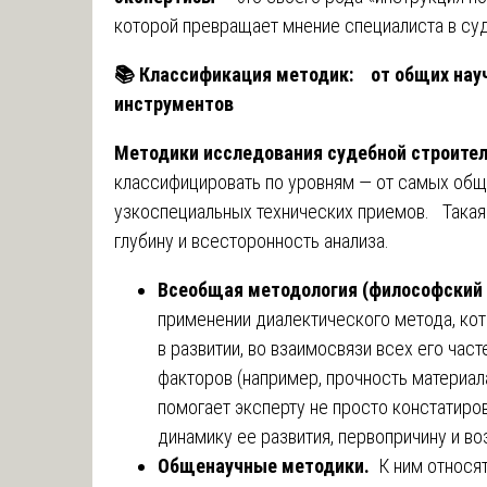
которой превращает мнение специалиста в су
📚
Классификация методик: от общих науч
инструментов
Методики исследования судебной строител
классифицировать по уровням — от самых об
узкоспециальных технических приемов. Такая
глубину и всесторонность анализа.
Всеобщая методология (философский 
применении диалектического метода, ко
в развитии, во взаимосвязи всех его час
факторов (например, прочность материал
помогает эксперту не просто констатиров
динамику ее развития, первопричину и в
Общенаучные методики.
К ним относя