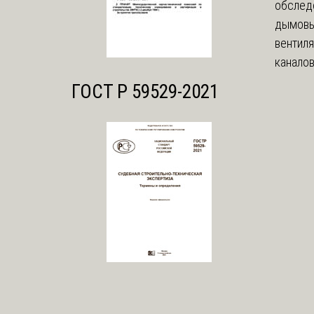
обслед
дымовы
вентил
каналов
ГОСТ Р 59529-2021