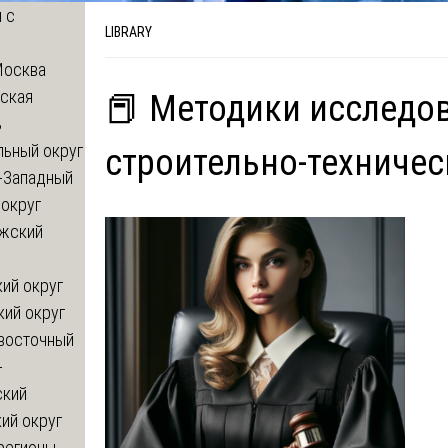
 с
LIBRARY
Москва
ская
📕 Методики исследо
ь
льный округ
строительно-техничес
-Западный
округ
жский
ий округ
кий округ
восточный
-
ский
ий округ
регионы