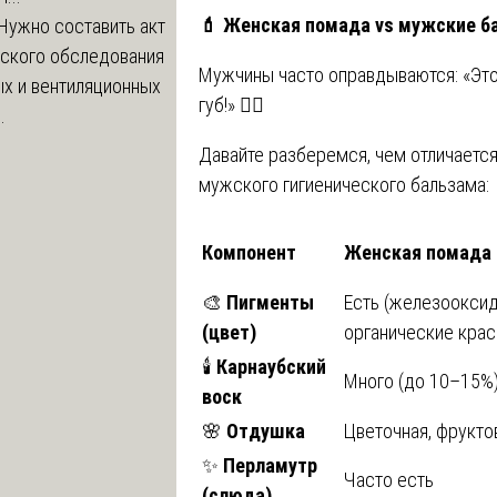
💄
Женская помада vs мужские ба
Нужно составить акт
еского обследования
Мужчины часто оправдываются: «Это
х и вентиляционных
губ!» 🧔‍♂️
.
Давайте разберемся, чем отличаетс
мужского гигиенического бальзама:
Компонент
Женская помада
🎨
Пигменты
Есть (железооксиды
(цвет)
органические крас
🕯️
Карнаубский
Много (до 10–15%
воск
🌸
Отдушка
Цветочная, фрукто
✨
Перламутр
Часто есть
(слюда)