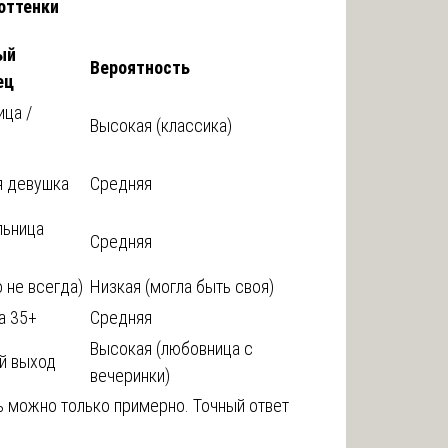
оттенки
ый
Вероятность
ец
ца /
Высокая (классика)
 девушка
Средняя
льница
Средняя
 не всегда)
Низкая (могла быть своя)
а 35+
Средняя
Высокая (любовница с
й выход
вечеринки)
ь можно только примерно. Точный ответ