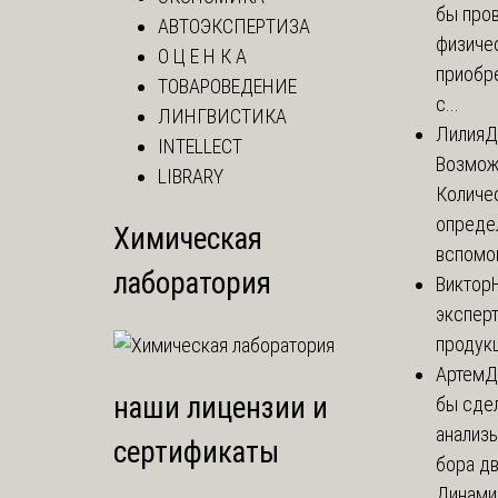
бы пров
АВТОЭКСПЕРТИЗА
физиче
О Ц Е Н К А
приобр
ТОВАРОВЕДЕНИЕ
с...
ЛИНГВИСТИКА
Лилия
Д
INTELLECT
Возможн
LIBRARY
Количе
опреде
Химическая
вспомог
лаборатория
Виктор
эксперт
продук
Артем
Д
наши лицензии и
бы сде
анализ
сертификаты
бора дв
Динамич