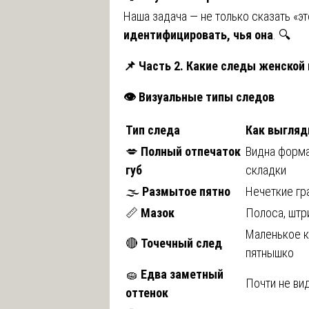
Наша задача — не только сказать «эт
идентифицировать, чья она
. 🔍
📌
Часть 2. Какие следы женской
👁️ Визуальные типы следов
Тип следа
Как выгляд
💋
Полный отпечаток
Видна форма
губ
складки
🌫️
Размытое пятно
Нечеткие гр
📏
Мазок
Полоса, штр
Маленькое к
🔴
Точечный след
пятнышко
🧽
Едва заметный
Почти не ви
оттенок