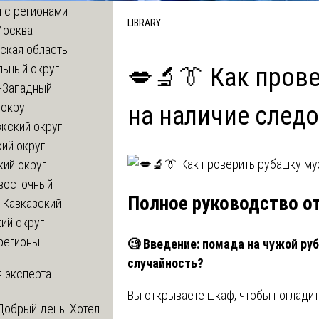
 с регионами
LIBRARY
Москва
ская область
льный округ
💋🔬👔 Как пров
-Западный
округ
на наличие след
жский округ
ий округ
кий округ
восточный
Полное руководство о
-Кавказский
ий округ
регионы
🧐
Введение: помада на чужой руб
случайность?
 эксперта
Вы открываете шкаф, чтобы поглади
Добрый день! Хотел