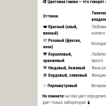
🎨
Цветовая гамма — что говорят 
Типичн
Оттенок
владел
❤️
Красный (алый,
Любовни
винный)
коллега
🩷
Розовый (фуксия,
Молодая
неон)
🧡
Коралловый,
Любите
оранжевый
яркого
🤎
Нюдовый, бежевый
Жена (но
🍇
Бордовый, сливовый
Женщин
✨
Перламутровый
Вечерни
Но помните:
на глаз цвет определит
дает только лаборатория. 🧪