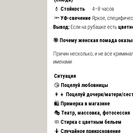
💄
Стойкость
4–8 часов
🔦
УФ-свечение
Яркое, специфиче
Вывод:
Если на рубашке есть
цветн
🎯
Почему женская помада оказы
Причин несколько, и не все кримин
именами:
Ситуация
😘
Поцелуй любовницы
👩‍👧
Поцелуй дочери/матери/сес
🛍️
Примерка в магазине
🎭
Театр, массовка, фотосессия
🧼
Стирка с цветным бельем
🤷
Случайное прикосновение