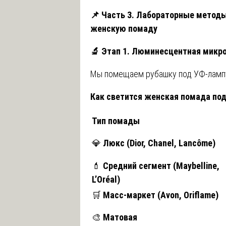
📌
Часть 3. Лабораторные методы
женскую помаду
🔬
Этап 1. Люминесцентная микро
Мы помещаем рубашку под УФ-лампу
Как светится женская помада под
Тип помады
💎
Люкс
(Dior, Chanel, Lancôme)
💄
Средний сегмент (Maybelline,
L’Oréal)
🛒
Масс-маркет (Avon, Oriflame)
🎨
Матовая