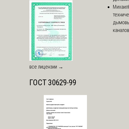
Михаил
технич
дымовы
каналов
все лицензии →
ГОСТ 30629-99