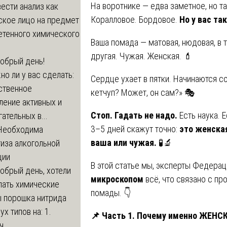
На воротнике — едва заметное, но т
ести анализ как
Коралловое. Бордовое.
Но у вас та
ское лицо на предмет
етенного химического
Ваша помада — матовая, нюдовая, в т
другая. Чужая. Женская. 💄
обрый день!
о ли у вас сделать:
Сердце ухает в пятки. Начинаются с
ственное
кетчуп? Может, он сам?» 🎭
ление активных и
Стоп. Гадать не надо.
Есть наука. 
ательных в...
3–5 дней скажут точно:
это женская
Необходима
ваша или чужая.
🧪🔬
иза алкогольной
ции
В этой статье мы, эксперты Федера
обрый день, хотели
микроскопом
всё, что связано с п
лать химические
помады. 👇
ы порошка нитрида
ух типов на: 1.
📌
Часть 1. Почему именно ЖЕНСК
...