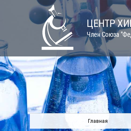
Skip
to
content
ЦЕНТР Х
Член Союза "Фе
Главная