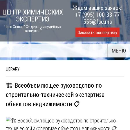
Skip
Ждем ваших заявок!
ЦЕНТР ХИМИЧЕСКИХ
to
+7 (995) 100-33-77
ЭКСПЕРТИЗ
content
555@fse.ms
Член Союза "Федерация судебных
экспертов"
Заказать экспертизу
МЕНЮ
LIBRARY
🏗️ Всеобъемлющее руководство по
строительно-технической экспертизе
объектов недвижимости 📋