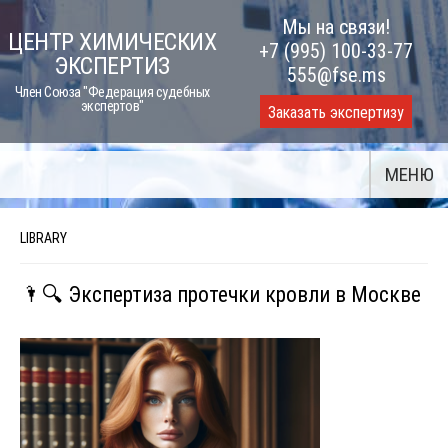
Skip
Мы на связи!
ЦЕНТР ХИМИЧЕСКИХ
to
+7 (995) 100-33-77
ЭКСПЕРТИЗ
content
555@fse.ms
Член Союза "Федерация судебных
экспертов"
Заказать экспертизу
МЕНЮ
LIBRARY
🌂🔍 Экспертиза протечки кровли в Москве