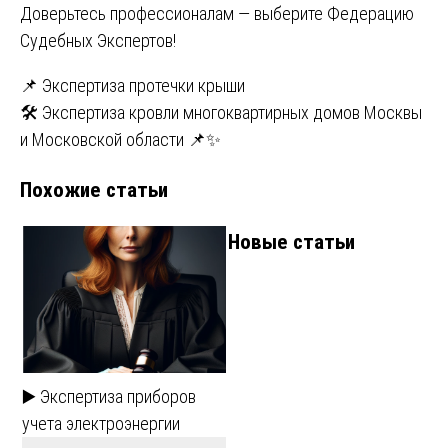
Доверьтесь профессионалам — выберите Федерацию
Судебных Экспертов!
Навигация
📌 Экспертиза протечки крыши
🛠️ Экспертиза кровли многоквартирных домов Москвы
по
и Московской области 📌✨
записям
Похожие статьи
Новые статьи
▶️ Экспертиза приборов
учета электроэнергии