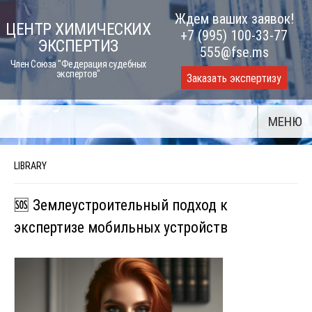
Skip
Ждем ваших заявок!
ЦЕНТР ХИМИЧЕСКИХ
to
+7 (995) 100-33-77
ЭКСПЕРТИЗ
content
555@fse.ms
Член Союза "Федерация судебных
экспертов"
Заказать экспертизу
МЕНЮ
LIBRARY
🆘 Землеустроительный подход к
экспертизе мобильных устройств