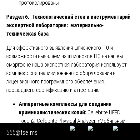
протоколированы.
Раздел 6. Технологический стек и инструментарий
экспертной лаборатории: материально-
техническая база
Для эффективного выявления шпионского ПО и
возможности выявляем на шпионское ПО на вашем
смартфоне наша экспертная лаборатория использует
комплекс специализированного оборудования и
лицензионного программного обеспечения,
прошедшего сертификацию и аттестацию:
Аппаратные комплексы для создания
криминалистических копий:
Cellebrite UFED
Touch2, Cellebrite Physical Analyzer, «Мобильный
криминалист» (российская разработка), XRY,
555@fse.ms
Oxygen Forensic Detective. Эти системы