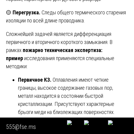
🟡
Перегрузка.
Следы общего термического старения
изоляции по всей длине проводника.
Сложнейшей задачей является дифференциация
первичного и вторичного короткого замыкания. В
рамках
пожарно техническая экспертиза:
пример
исследования применяются специальные
методики:
Первичное КЗ.
Оплавления имеют четкие
границы, высокое содержание газовых пор,
металл находится в состоянии быстрой
кристаллизации. Присутствуют характерные
брызги меди на близлежащих поверхностях.
Вторичное КЗ.
Оплавления имеют более пологие
555@fse.ms
края, содержат включения оксидов и продуктов