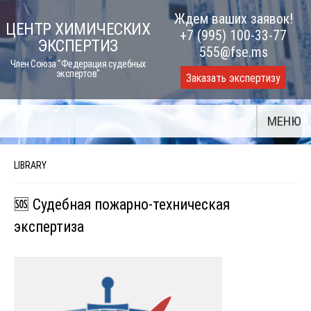
Skip
Ждем ваших заявок!
ЦЕНТР ХИМИЧЕСКИХ
to
+7 (995) 100-33-77
ЭКСПЕРТИЗ
content
555@fse.ms
Член Союза "Федерация судебных
экспертов"
Заказать экспертизу
МЕНЮ
LIBRARY
🆘 Судебная пожарно-техническая
экспертиза