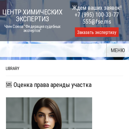
Skip
Ждем ваших заявок!
ЦЕНТР ХИМИЧЕСКИХ
to
+7 (995) 100-33-77
ЭКСПЕРТИЗ
content
555@fse.ms
Член Союза "Федерация судебных
экспертов"
Заказать экспертизу
МЕНЮ
LIBRARY
🆘 Оценка права аренды участка