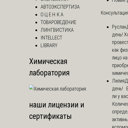
АВТОЭКСПЕРТИЗА
Консультация
О Ц Е Н К А
ТОВАРОВЕДЕНИЕ
Руслан
ЛИНГВИСТИКА
день! Х
INTELLECT
провест
LIBRARY
как фи
лицо н
Химическая
приобр
лаборатория
химичес
Лилия
Д
день! 
ли у ва
наши лицензии и
Количе
опреде
сертификаты
активны
вспомо