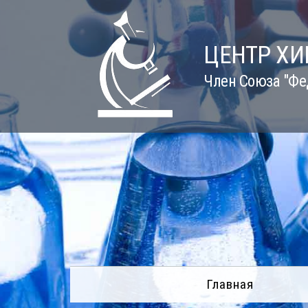
Skip
to
content
ЦЕНТР Х
Член Союза "Фе
Главная