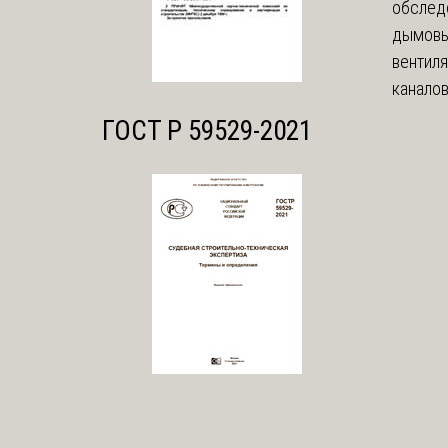
обслед
дымовы
вентил
каналов
ГОСТ Р 59529-2021