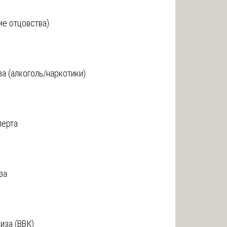
ие отцовства)
за (алкоголь/наркотики)
перта
за
иза (ВВК)