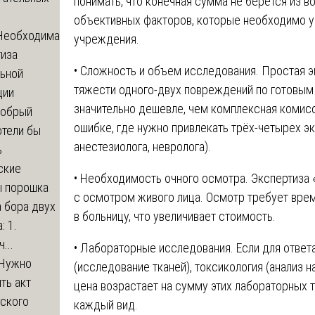
понимать, что конечная сумма не берётся из в
объективных факторов, которые необходимо у
Необходима
учреждения.
тиза
• Сложность и объем исследования. Простая э
льной
тяжести одного-двух повреждений по готовы
ции
значительно дешевле, чем комплексная комисс
обрый
ошибке, где нужно привлекать трёх-четырех эк
отели бы
анестезиолога, невролога).
ь
ские
• Необходимость очного осмотра. Экспертиза 
ы порошка
с осмотром живого лица. Осмотр требует време
 бора двух
в больницу, что увеличивает стоимость.
: 1.
...
• Лабораторные исследования. Если для ответ
Нужно
(исследование тканей), токсикология (анализ на
ть акт
цена возрастает на сумму этих лабораторных т
еского
каждый вид.