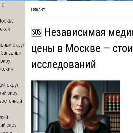
 с
LIBRARY
Москва
ская
🆘 Независимая меди
ь
льный округ
цены в Москве — стои
-Западный
округ
исследований
жский
ий округ
кий округ
восточный
-
ский
ий округ
регионы