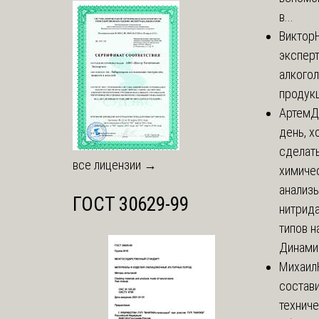
в...
Виктор
экспер
алкого
продук
Артем
Д
день, х
сделат
все лицензии →
химиче
анализ
ГОСТ 30629-99
нитрида
типов на
Динамич
Михаил
состави
технич