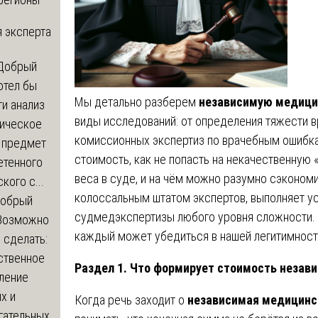
 эксперта
Добрый
отел бы
Мы детально разберем
независимую медицин
и анализ
виды исследований: от определения тяжести 
зическое
комиссионных экспертиз по врачебным ошибка
а предмет
стоимость, как не попасть на некачественную 
етенного
веса в суде, и на чём можно разумно сэконом
кого с...
колоссальным штатом экспертов, выполняет у
обрый
судмедэкспертизы любого уровня сложности. Л
Возможно
каждый может убедиться в нашей легитимност
с сделать:
ственное
Раздел 1. Что формирует стоимость незав
ление
х и
Когда речь заходит о
независимая медицинск
гательных