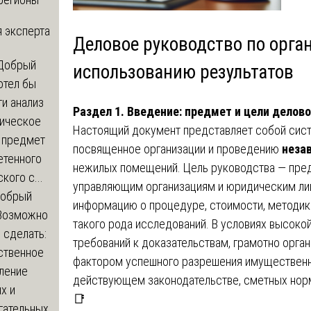
 эксперта
Деловое руководство по орга
Добрый
использованию результатов
отел бы
и анализ
Раздел 1. Введение: предмет и цели делов
зическое
Настоящий документ представляет собой сист
а предмет
посвященное организации и проведению
неза
етенного
нежилых помещений. Цель руководства — пред
кого с...
управляющим организациям и юридическим ли
обрый
информацию о процедуре, стоимости, методик
Возможно
такого рода исследований. В условиях высоко
с сделать:
требований к доказательствам, грамотно орга
ственное
фактором успешного разрешения имущественн
ление
действующем законодательстве, сметных норм
х и
📑
гательных