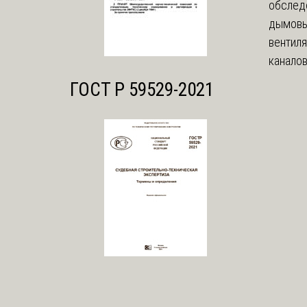
обслед
дымовы
вентил
каналов
ГОСТ Р 59529-2021