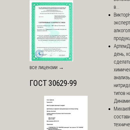
в...
Виктор
экспер
алкого
продук
Артем
Д
день, х
сделат
все лицензии →
химиче
анализ
ГОСТ 30629-99
нитрида
типов на
Динамич
Михаил
состави
технич