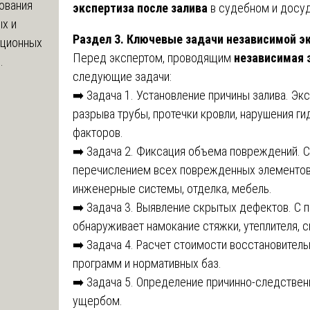
ования
экспертиза после залива
в судебном и досуд
х и
Раздел 3. Ключевые задачи независимой э
яционных
Перед экспертом, проводящим
независимая 
.
следующие задачи:
➡️ Задача 1. Установление причины залива. Эк
разрыва трубы, протечки кровли, нарушения ги
факторов.
➡️ Задача 2. Фиксация объема повреждений. 
перечислением всех поврежденных элементов: 
инженерные системы, отделка, мебель.
➡️ Задача 3. Выявление скрытых дефектов. С 
обнаруживает намокание стяжки, утеплителя, 
➡️ Задача 4. Расчет стоимости восстановител
программ и нормативных баз.
➡️ Задача 5. Определение причинно-следствен
ущербом.