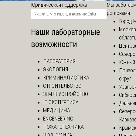
Юридическая поддержка
Мы работаем
регионами
Город 
Москов
Наши лабораторные
област
возможности
Центра
Северо
ЛАБОРАТОРИЯ
Южный 
ЭКОЛОГИЯ
Привол
КРИМИНАЛИСТИКА
округ
СТРОИТЕЛЬСТВО
Уральск
ЗЕМЛЕУСТРОЙСТВО
Сибирс
IT ЭКСПЕРТИЗА
Дальне
МЕДИЦИНА
Северо
ENGENEERING
Кавказ
ПОЖАРОТЕХНИКА
Крымск
ЭКОНОМИКА
Новые 