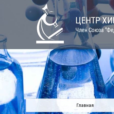
Skip
to
content
ЦЕНТР Х
Член Союза "Фе
Главная