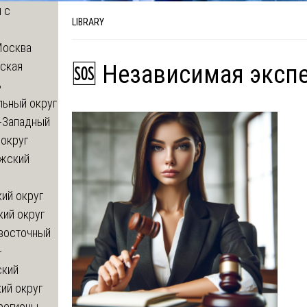
 с
LIBRARY
Москва
ская
🆘 Независимая экспе
ь
льный округ
-Западный
округ
жский
ий округ
кий округ
восточный
-
ский
ий округ
регионы