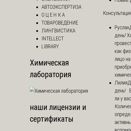
АВТОЭКСПЕРТИЗА
Консультация
О Ц Е Н К А
ТОВАРОВЕДЕНИЕ
Руслан
ЛИНГВИСТИКА
день! Х
INTELLECT
провест
LIBRARY
как фи
лицо н
Химическая
приобр
лаборатория
химичес
Лилия
Д
день! 
ли у ва
наши лицензии и
Количе
опреде
сертификаты
активны
вспомо