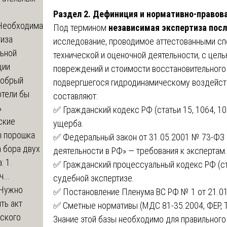
Раздел 2. Дефиниция и нормативно-правова
Необходима
Под термином
независимая экспертиза посл
тиза
исследование, проводимое аттестованными сп
льной
технической и оценочной деятельности, с цел
ции
повреждений и стоимости восстановительного
обрый
подвергшегося гидродинамическому воздейст
отели бы
составляют:
ь
✅ Гражданский кодекс РФ (статьи 15, 1064, 
ские
ущерба.
ы порошка
✅ Федеральный закон от 31.05.2001 № 73-ФЗ 
 бора двух
деятельности в РФ» — требования к экспертам.
: 1.
✅ Гражданский процессуальный кодекс РФ (стат
...
судебной экспертизе.
Нужно
✅ Постановление Пленума ВС РФ № 1 от 21.01
ть акт
✅ Сметные нормативы (МДС 81-35.2004, ФЕР, Т
еского
Знание этой базы необходимо для правильного