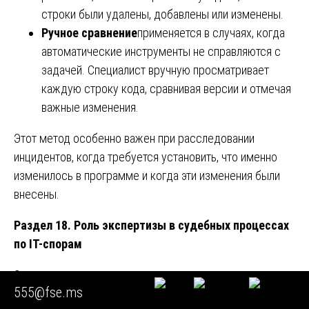
строки были удалены, добавлены или изменены.
Ручное сравнение
применяется в случаях, когда
автоматические инструменты не справляются с
задачей. Специалист вручную просматривает
каждую строку кода, сравнивая версии и отмечая
важные изменения.
Этот метод особенно важен при расследовании
инцидентов, когда требуется установить, что именно
изменилось в программе и когда эти изменения были
внесены.
Раздел 18. Роль экспертизы в судебных процессах
по IT-спорам
Экспертное заключение является ключевым
555@fse.ms
доказательством в судебных спорах, связанных с