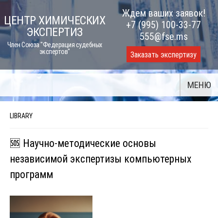
Skip
Ждем ваших заявок!
ЦЕНТР ХИМИЧЕСКИХ
to
+7 (995) 100-33-77
ЭКСПЕРТИЗ
content
555@fse.ms
Член Союза "Федерация судебных
экспертов"
Заказать экспертизу
МЕНЮ
LIBRARY
🆘 Научно-методические основы
независимой экспертизы компьютерных
программ