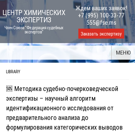
Skip
Ждем ваших заявок!
ЦЕНТР ХИМИЧЕСКИХ
to
+7 (995) 100-33-77
ЭКСПЕРТИЗ
content
555@fse.ms
Член Союза "Федерация судебных
экспертов"
Заказать экспертизу
МЕНЮ
LIBRARY
🆘 Методика судебно-почерковедческой
экспертизы – научный алгоритм
идентификационного исследования от
предварительного анализа до
формулирования категорических выводов