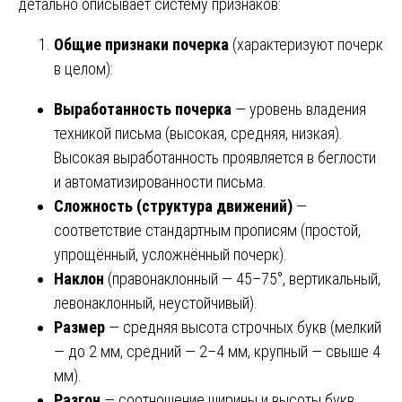
детально описывает систему признаков:
Общие признаки почерка
(характеризуют почерк
в целом):
Выработанность почерка
— уровень владения
техникой письма (высокая, средняя, низкая).
Высокая выработанность проявляется в беглости
и автоматизированности письма.
Сложность (структура движений)
—
соответствие стандартным прописям (простой,
упрощённый, усложнённый почерк).
Наклон
(правонаклонный — 45–75°, вертикальный,
левонаклонный, неустойчивый).
Размер
— средняя высота строчных букв (мелкий
— до 2 мм, средний — 2–4 мм, крупный — свыше 4
мм).
Разгон
— соотношение ширины и высоты букв