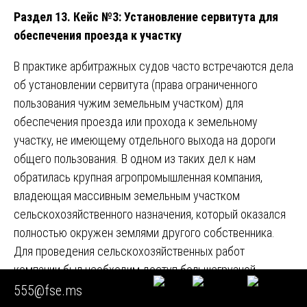
Раздел 13. Кейс №3: Установление сервитута для
обеспечения проезда к участку
В практике арбитражных судов часто встречаются дела
об установлении сервитута (права ограниченного
пользования чужим земельным участком) для
обеспечения проезда или прохода к земельному
участку, не имеющему отдельного выхода на дороги
общего пользования. В одном из таких дел к нам
обратилась крупная агропромышленная компания,
владеющая массивным земельным участком
сельскохозяйственного назначения, который оказался
полностью окружен землями другого собственника.
Для проведения сельскохозяйственных работ
компании был необходим доступ большегрузной
техники, который собственник соседнего участка
555@fse.ms
отказывался предоставлять.