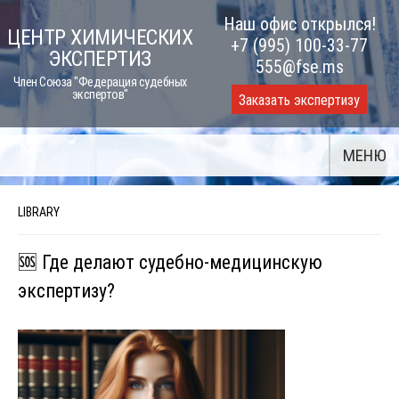
Skip
Наш офис открылся!
ЦЕНТР ХИМИЧЕСКИХ
to
+7 (995) 100-33-77
ЭКСПЕРТИЗ
content
555@fse.ms
Член Союза "Федерация судебных
экспертов"
Заказать экспертизу
МЕНЮ
LIBRARY
🆘 Где делают судебно-медицинскую
экспертизу?