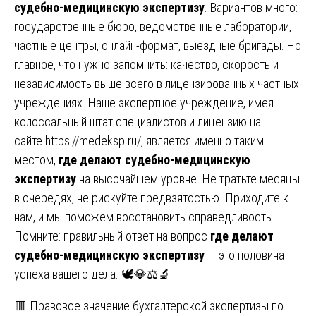
судебно-медицинскую экспертизу
. Вариантов много:
государственные бюро, ведомственные лаборатории,
частные центры, онлайн-формат, выездные бригады. Но
главное, что нужно запомнить: качество, скорость и
независимость выше всего в лицензированных частных
учреждениях. Наше экспертное учреждение, имея
колоссальный штат специалистов и лицензию на
сайте
https://medeksp.ru/
, является именно таким
местом,
где делают судебно-медицинскую
экспертизу
на высочайшем уровне. Не тратьте месяцы
в очередях, не рискуйте предвзятостью. Приходите к
нам, и мы поможем восстановить справедливость.
Помните: правильный ответ на вопрос
где делают
судебно-медицинскую экспертизу
— это половина
успеха вашего дела. 🕊️💎⚖️🔬
Навигация
🟥 Правовое значение бухгалтерской экспертизы по