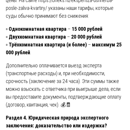
цены. На сайте
https://bneks.ru/ekspertiza-ushherba-
posle-zaliva-kvartiry/
указаны наши тарифы, которые
суды обычно принимают без снижения:
▫️
Однокомнатная квартира
–
15 000 рублей
.
▫️
Двухкомнатная квартира
–
20 000 рублей
.
▫️
Трёхкомнатная квартира (и более)
–
максимум 25
000 рублей
.
Дополнительно оплачивается выезд эксперта
(транспортные расходы) и, при необходимости,
срочность (заключение за 24 часа). Эти суммы также
можно взыскать с ответчика при выигрыше дела, если
вы предоставите документы, подтверждающие оплату
(договор, квитанция, чек). 💰🧾
Раздел 4. Юридическая природа экспертного
заключения: доказательство или издержка?