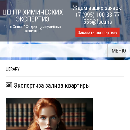
Skip
Ждем ваших заявок!
ЦЕНТР ХИМИЧЕСКИХ
to
+7 (995) 100-33-77
ЭКСПЕРТИЗ
content
555@fse.ms
Член Союза "Федерация судебных
экспертов"
Заказать экспертизу
МЕНЮ
LIBRARY
🆘 Экспертиза залива квартиры