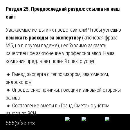
Раздел 25. Предпоследний раздел: ссылка на наш
сайт
Уважаемые истцы и их представители! Чтобы успешно
взыскать расходы за
экспертизу
(ключевая фраза
№5, но в другом падеже), необходимо заказать
качественное заключение у профессионалов. Наша
компания предлагает полный спектр услуг:
🔸 Выезд эксперта с тепловизором, влагомером,
эндоскопом.
🔸 Определение причины, локации и виновной стороны
залива.
🔸 Составление сметы в «Гранд-Смете» с учётом
износа по ВСН.
🔸 Подготовка заключения, которое принимают суды.
555@fse.ms
🔸 Фиксированные цены: 15 000 руб. (1-комн.), 20 000