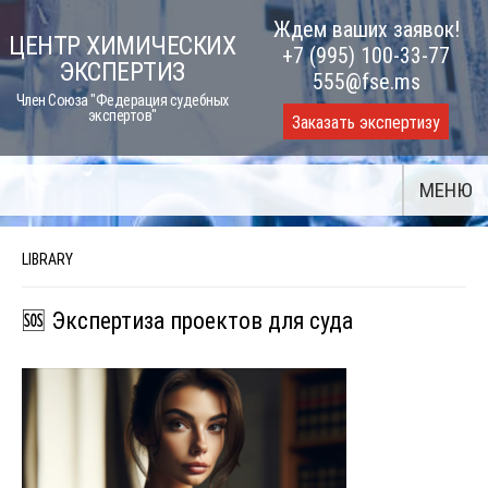
Skip
Ждем ваших заявок!
ЦЕНТР ХИМИЧЕСКИХ
to
+7 (995) 100-33-77
ЭКСПЕРТИЗ
content
555@fse.ms
Член Союза "Федерация судебных
экспертов"
Заказать экспертизу
МЕНЮ
LIBRARY
🆘 Экспертиза проектов для суда