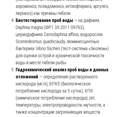
аэромоноз, псевдомоноз, ихтиофтириоз, аргулез,
лернеоз) как причины гибели.
Биотестирование проб воды
— на дафниях
Daphnia magna (ФР.1.39.2011.09763),
цериодафниях Ceriodaphnia affinis, водорослях
Scenedesmus quadricauda, люминесцентных
бактериях Vibrio fischeri (тест-система «Эколюм»)
для оценки острой и хронической токсичности
воды в месте гибели рыбы.
Гидрохимический анализ проб воды и донных
отложений
— определение растворенного
кислорода (мг/л), БПК5 (биологическое
потребление кислорода за 5 суток), ХПК
(химическое потребление кислорода), pH,
температуры, электропроводности, мутности, а
также концентрации загрязняющих веществ.