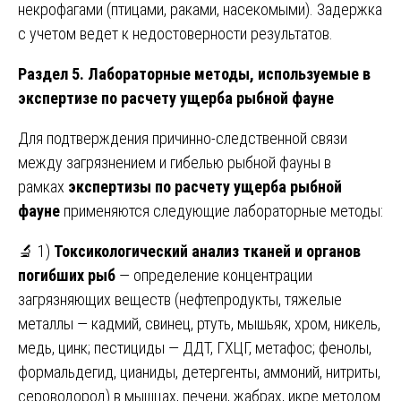
некрофагами (птицами, раками, насекомыми). Задержка
с учетом ведет к недостоверности результатов.
Раздел 5. Лабораторные методы, используемые в
экспертизе по расчету ущерба рыбной фауне
Для подтверждения причинно-следственной связи
между загрязнением и гибелью рыбной фауны в
рамках
экспертизы по расчету ущерба рыбной
фауне
применяются следующие лабораторные методы:
🔬 1)
Токсикологический анализ тканей и органов
погибших рыб
— определение концентрации
загрязняющих веществ (нефтепродукты, тяжелые
металлы — кадмий, свинец, ртуть, мышьяк, хром, никель,
медь, цинк; пестициды — ДДТ, ГХЦГ, метафос; фенолы,
формальдегид, цианиды, детергенты, аммоний, нитриты,
сероводород) в мышцах, печени, жабрах, икре методом