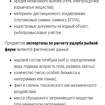
орудия незаконного вылова (сети, электроудочки,
взрывчатые вещества);
материалы дистанционного зондирования
(спутниковые снимки, снимки с БПЛА);
кадастровые документы на водный объект,
рыбопромысловые участки.
Предметом
экспертизы по расчету ущерба рыбной
фауне
являются фактические данные:
видовой состав погибших рыб (с определением
вида, подвида, возраста, пола, размера, массы);
количество (число особей, биомасса в
килограммах или тоннах);
факт и степень токсического или механического
воздействия;
масса сброшенного загрязняющего вещества
(при химическом загрязнении);