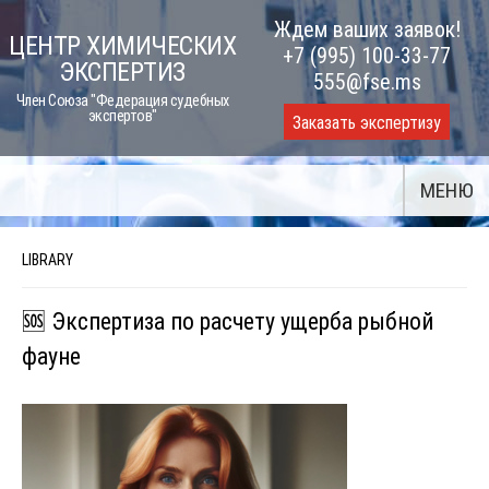
Skip
Ждем ваших заявок!
ЦЕНТР ХИМИЧЕСКИХ
to
+7 (995) 100-33-77
ЭКСПЕРТИЗ
content
555@fse.ms
Член Союза "Федерация судебных
экспертов"
Заказать экспертизу
МЕНЮ
LIBRARY
🆘 Экспертиза по расчету ущерба рыбной
фауне