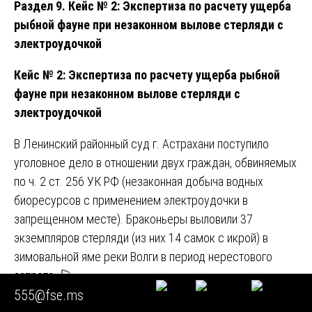
Раздел 9. Кейс № 2: Экспертиза по расчету ущерба
рыбной фауне при незаконном вылове стерляди с
электроудочкой
Кейс № 2: Экспертиза по расчету ущерба рыбной
фауне при незаконном вылове стерляди с
электроудочкой
В Ленинский районный суд г. Астрахани поступило
уголовное дело в отношении двух граждан, обвиняемых
по ч. 2 ст. 256 УК РФ (незаконная добыча водных
биоресурсов с применением электроудочки в
запрещенном месте). Браконьеры выловили 37
экземпляров стерляди (из них 14 самок с икрой) в
зимовальной яме реки Волги в период нерестового
запрета. 🎣
555@fse.ms
Для
экспертизы по расчету ущерба рыбной