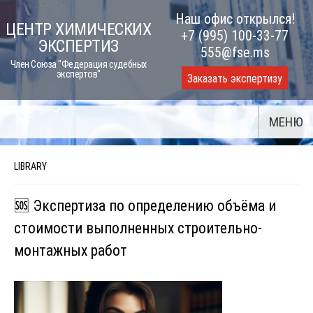
Skip
Наш офис открылся!
ЦЕНТР ХИМИЧЕСКИХ
to
+7 (995) 100-33-77
ЭКСПЕРТИЗ
content
555@fse.ms
Член Союза "Федерация судебных
экспертов"
Заказать экспертизу
МЕНЮ
LIBRARY
🆘 Экспертиза по определению объёма и
стоимости выполненных строительно-
монтажных работ