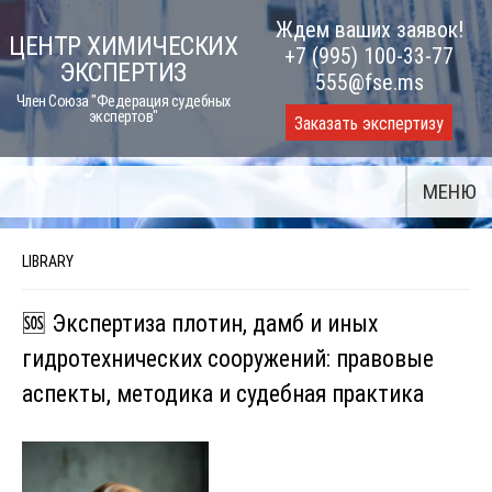
Skip
Ждем ваших заявок!
ЦЕНТР ХИМИЧЕСКИХ
to
+7 (995) 100-33-77
ЭКСПЕРТИЗ
content
555@fse.ms
Член Союза "Федерация судебных
экспертов"
Заказать экспертизу
МЕНЮ
LIBRARY
🆘 Экспертиза плотин, дамб и иных
гидротехнических сооружений: правовые
аспекты, методика и судебная практика