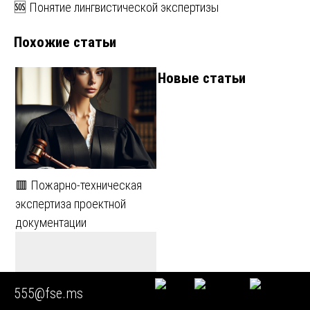
🆘 Понятие лингвистической экспертизы
по
Похожие статьи
записям
Новые статьи
🟥 Пожарно-техническая
экспертиза проектной
документации
555@fse.ms