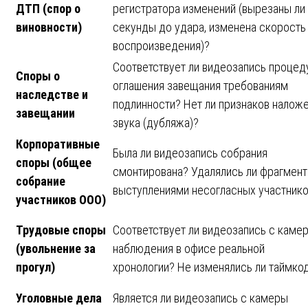
ДТП (спор о
регистратора изменений (вырезаны ли
виновности)
секунды до удара, изменена скорость
воспроизведения)?
Соответствует ли видеозапись проце
Споры о
оглашения завещания требованиям
наследстве и
подлинности? Нет ли признаков налож
завещании
звука (дубляжа)?
Корпоративные
Была ли видеозапись собрания
споры (общее
смонтирована? Удалялись ли фрагмент
собрание
выступлениями несогласных участник
участников ООО)
Трудовые споры
Соответствует ли видеозапись с каме
(увольнение за
наблюдения в офисе реальной
прогул)
хронологии? Не изменялись ли таймко
Уголовные дела
Является ли видеозапись с камеры