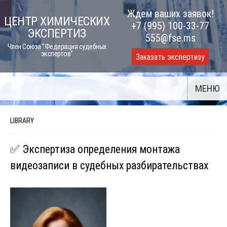
Skip
Ждем ваших заявок!
ЦЕНТР ХИМИЧЕСКИХ
to
+7 (995) 100-33-77
ЭКСПЕРТИЗ
content
555@fse.ms
Член Союза "Федерация судебных
экспертов"
Заказать экспертизу
МЕНЮ
LIBRARY
✅ Экспертиза определения монтажа
видеозаписи в судебных разбирательствах