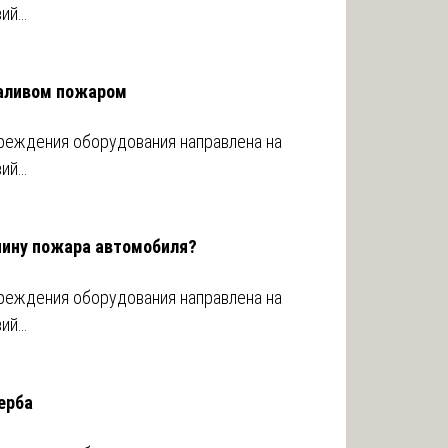
вий…
заливом пожаром
реждения оборудования направлена на
вий…
чину пожара автомобиля?
реждения оборудования направлена на
вий…
ерба