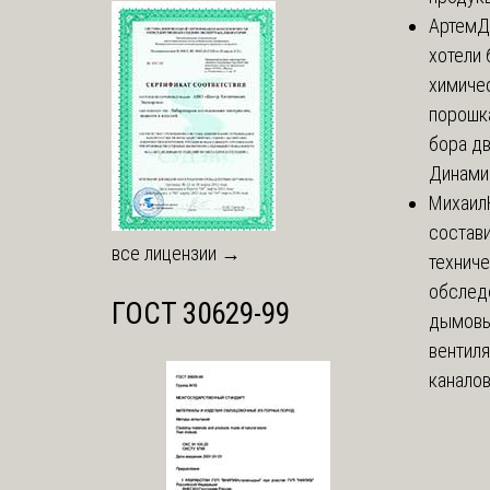
Артем
Д
хотели 
химиче
порошк
бора дв
Динамич
Михаил
состави
все лицензии →
технич
обслед
ГОСТ 30629-99
дымовы
вентил
каналов