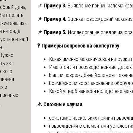
📌
Пример 3.
Выявление причин излома кра
обрый день,
бы сделать
📌
Пример 4.
Оценка повреждений механизм
ские анализы
а нитрида
📌
Пример 5.
Исследование следов износа 
ух типов на: 1.
❓
Примеры вопросов на экспертизу
...
Нужно
Какая именно механическая нагрузка 
ть акт
Имеются ли производственные дефект
еского
Был ли повреждённый элемент техниче
ования
Возможно ли восстановление оборудо
х и
Какой ущерб нанесён вследствие мех
яционных
.
⚠️
Сложные случаи
сочетание нескольких причин поврежде
повреждения с элементами усталостн