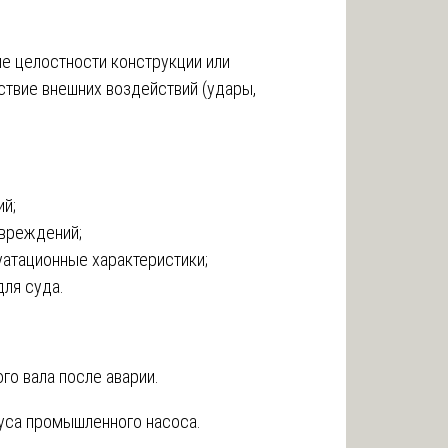
е целостности конструкции или
твие внешних воздействий (удары,
ий;
овреждений;
уатационные характеристики;
для суда.
о вала после аварии.
уса промышленного насоса.