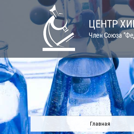
Skip
to
content
ЦЕНТР Х
Член Союза "Фе
Главная