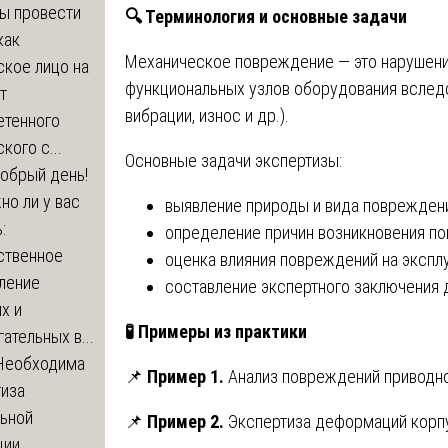
бы провести
🔍
Терминология и основные задачи
как
Механическое повреждение — это нарушени
ское лицо на
функциональных узлов оборудования вследс
т
вибрации, износ и др.).
етенного
кого с...
Основные задачи экспертизы:
обрый день!
о ли у вас
выявление природы и вида поврежден
:
определение причин возникновения п
ственное
оценка влияния повреждений на экспл
ление
составление экспертного заключения 
х и
🧪
Примеры из практики
ательных в...
Необходима
📌
Пример 1.
Анализ повреждений приводног
тиза
льной
📌
Пример 2.
Экспертиза деформаций корп
ции