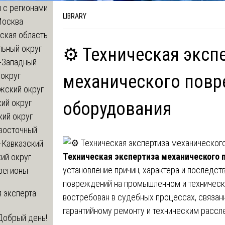
 с регионами
LIBRARY
Москва
ская область
льный округ
⚙️ Техническая эксп
-Западный
округ
механического пов
жский округ
ий округ
оборудования
кий округ
восточный
-Кавказский
Техническая экспертиза механического
ий округ
установление причин, характера и последст
регионы
повреждений на промышленном и техническ
 эксперта
востребован в судебных процессах, связан
гарантийному ремонту и техническим рассл
Добрый день!