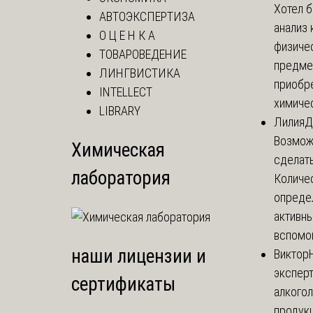
Хотел 
АВТОЭКСПЕРТИЗА
анализ 
О Ц Е Н К А
физиче
ТОВАРОВЕДЕНИЕ
предме
ЛИНГВИСТИКА
приобр
INTELLECT
химичес
LIBRARY
Лилия
Д
Возможн
Химическая
сделать
лаборатория
Количе
опреде
активны
вспомог
наши лицензии и
Виктор
экспер
сертификаты
алкого
продук