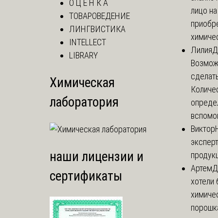
О Ц Е Н К А
лицо н
ТОВАРОВЕДЕНИЕ
приобр
ЛИНГВИСТИКА
химичес
INTELLECT
Лилия
Д
LIBRARY
Возможн
сделать
Химическая
Количе
лаборатория
опреде
вспомог
Виктор
эксперт
наши лицензии и
продук
Артем
Д
сертификаты
хотели 
химиче
порошк