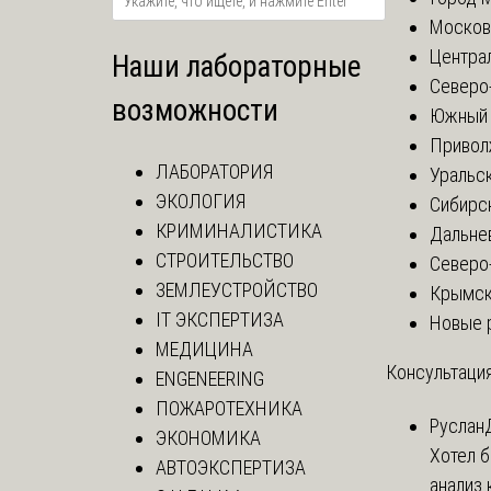
Москов
Центра
Наши лабораторные
Северо
возможности
Южный 
Привол
ЛАБОРАТОРИЯ
Уральск
ЭКОЛОГИЯ
Сибирс
КРИМИНАЛИСТИКА
Дальне
СТРОИТЕЛЬСТВО
Северо
ЗЕМЛЕУСТРОЙСТВО
Крымск
IT ЭКСПЕРТИЗА
Новые 
МЕДИЦИНА
Консультация
ENGENEERING
ПОЖАРОТЕХНИКА
Руслан
ЭКОНОМИКА
Хотел 
АВТОЭКСПЕРТИЗА
анализ 