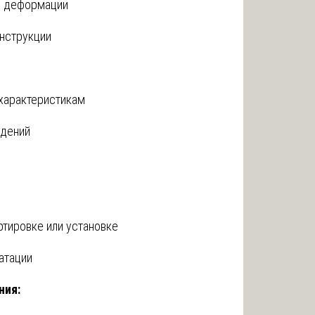
, деформации
нструкции
характеристикам
ждений
тировке или установке
атации
ния: