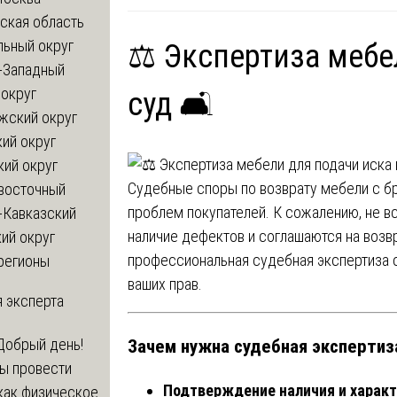
ская область
льный округ
⚖️ Экспертиза мебе
-Западный
округ
суд 🛋️
жский округ
ий округ
кий округ
Судебные споры по возврату мебели с б
восточный
проблем покупателей. К сожалению, не в
-Кавказский
наличие дефектов и соглашаются на возвр
ий округ
профессиональная судебная экспертиза
регионы
ваших прав.
 эксперта
Зачем нужна судебная экспертиз
Добрый день!
бы провести
Подтверждение наличия и характ
как физическое