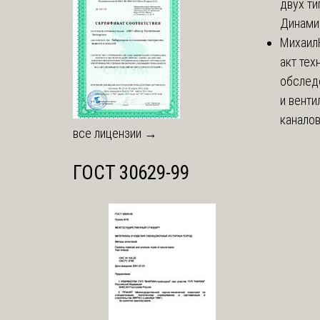
двух тип
Динамич
Михаил
акт тех
обслед
и вент
каналов
все лицензии →
ГОСТ 30629-99