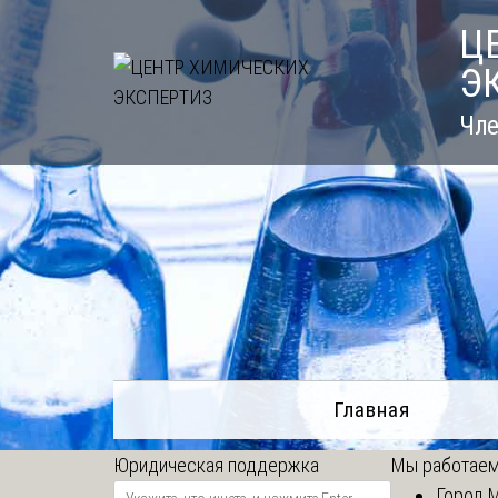
Skip
Ц
to
Э
content
Чле
Главная
Юридическая поддержка
Мы работаем
Город 