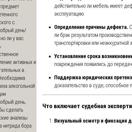
действительно ли мебель имеет деф
а предмет
эксплуатацию.
етенного
кого с...
Определение причины дефекта.
С
обрый день!
ли брак результатом производствен
о ли у вас
транспортировки или неаккуратной 
:
ственное
Установление срока возникновен
ление активных и
повреждения появились до передач
ательных в...
Поддержка юридических претенз
Необходима
доказательство в суде, способное п
иза алкогольной
ции
обрый день,
Что включает судебная эксперт
бы сделать
ские анализы
Визуальный осмотр и фиксация д
а нитрида бора