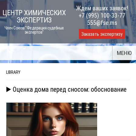
Skip
Ждем ваших заявок!
ЦЕНТР ХИМИЧЕСКИХ
to
+7 (995) 100-33-77
ЭКСПЕРТИЗ
content
555@fse.ms
Член Союза "Федерация судебных
экспертов"
Заказать экспертизу
МЕНЮ
LIBRARY
▶️ Оценка дома перед сносом: обоснование