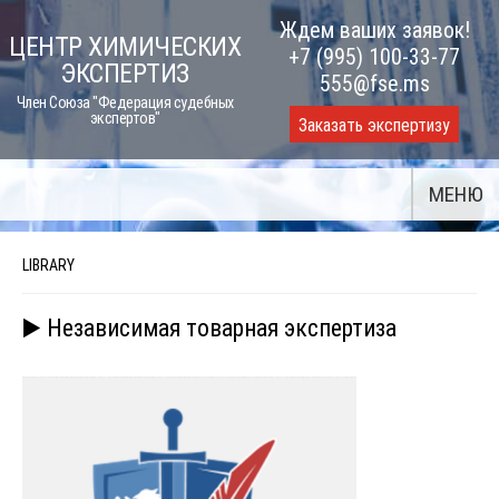
Skip
Ждем ваших заявок!
ЦЕНТР ХИМИЧЕСКИХ
to
+7 (995) 100-33-77
ЭКСПЕРТИЗ
content
555@fse.ms
Член Союза "Федерация судебных
экспертов"
Заказать экспертизу
МЕНЮ
LIBRARY
▶️ Независимая товарная экспертиза