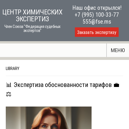
Skip
Наш офис открылся!
ЦЕНТР ХИМИЧЕСКИХ
to
+7 (995) 100-33-77
ЭКСПЕРТИЗ
content
555@fse.ms
Член Союза "Федерация судебных
экспертов"
Заказать экспертизу
МЕНЮ
LIBRARY
📊 Экспертиза обоснованности тарифов 💼
⚖️